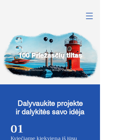
100 Priežasčių tiltas
A. Kriščiūnas | Love Brings You Home
Dalyvaukite projekte
ir dalykitės savo idėja
01
Kviečiame kiekvieną iš jūsų